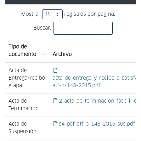
Mostrar
registros por pagina.
Buscar:
Tipo de
documento
Archivo
Acta de
Entrega/recibo
acta_de_entrega_y_recibo_a_satisfac
etapa
atf-o-148-2015.pdf
Acta de
2_acta_de_terminacion_fase_ii_ob
Terminación
Acta de
s4_paf-atf-o-148-2015_sus.pdf
Suspensión