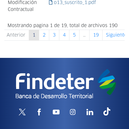
Modificación
o13_suscrito_1.pdf
Contractual
Mostrando pagina 1 de 19, total de archivos 190
Anterior
1
2
3
4
5
…
19
Siguiente