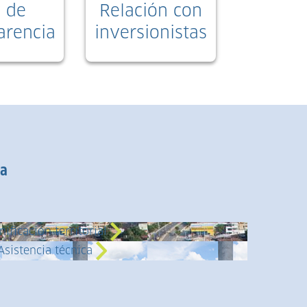
 de
Relación con
arencia
inversionistas
ca
nificación territorial
Asistencia técnica