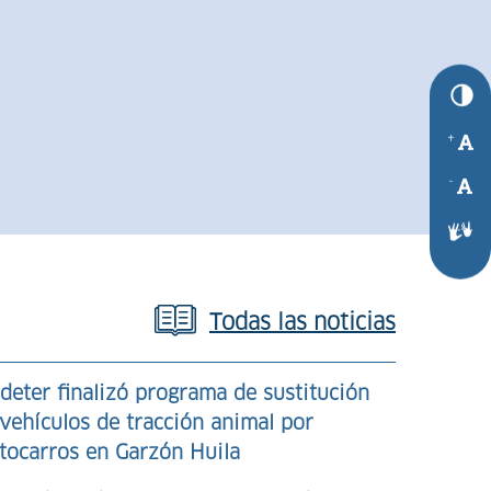
+
-
Todas las noticias
Más d
deter finalizó programa de sustitución
vehículos de tracción animal por
Antio
tocarros en Garzón Huila
fortal