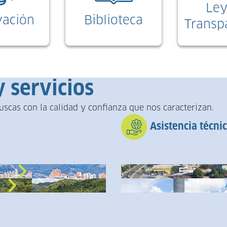
Ley
vación
Biblioteca
Transp
 servicios
scas con la calidad y confianza que nos caracterizan.
Asistencia técni
uento
Pla
to