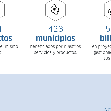
4
423
5
ctos
municipios
bil
 el mismo
beneficiados por nuestros
en proyec
o.
servicios y productos.
gestiona
sus
No