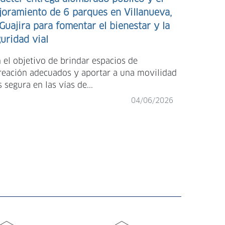
oramiento de 6 parques en Villanueva,
Guajira para fomentar el bienestar y la
uridad vial
En Santo D
 el objetivo de brindar espacios de
recibieron 
reación adecuados y aportar a una movilidad
entregada 
 segura en las vías de...
04/06/2026