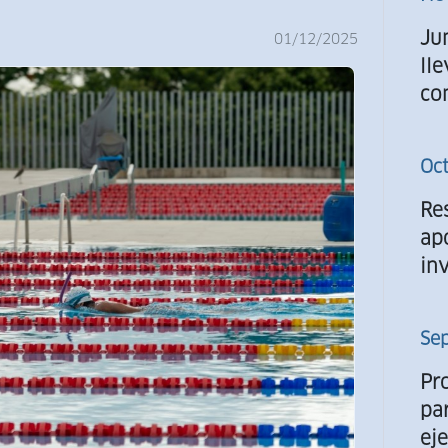
Ju
01/12/2025
ll
co
Oc
Re
ap
inv
Se
Pr
pa
ej