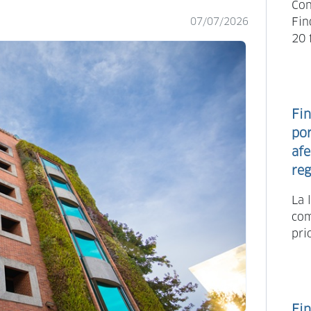
Con
Fin
07/07/2026
20 
Fin
po
afe
reg
La 
com
pri
Fin