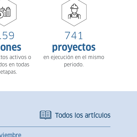
.59
741
lones
proyectos
tos activos o
en ejecución en el mismo
dos en todas
periodo.
 etapas.
Todos los artículos
viembre