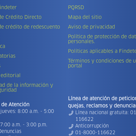
indeter
PQRSD
de Crédito Directo
Mapa del sitio
de crédito de redescuento
Aviso de privacidad
Política de protección de da
personales.
eca
Políticas aplicables a Findet
torias
Términos y condiciones de u
s
portal
 editorial
ad de la información y
guridad
Línea de atención de peticio
 de Atención
quejas, reclamos y denuncia
jueves: 8:00 a.m. - 5:00
Línea nacional gratuita: 0
116622
7:00 a.m. - 3:00 p.m.
Anticorrupción
Denuncias
01-8000-116622