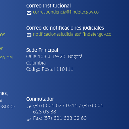
Correo Institucional
correspondencia@findeter.gov.co
Correo de notificaciones judiciales
tos
notificacionesjudiciales@findeter.gov.co
er
Sede Principal
Calle 103 # 19-20, Bogotá,
so del
Colombia
Código Postal 110111
nes,
Conmutador
s
(+57) 601 623 0311 / (+57) 601
1-8000-
623 03 88
Fax: (57) 601 623 02 60