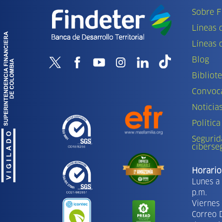
Sobre F
Líneas 
Líneas 
Blog
Bibliot
Convoca
Noticia
Política
Segurid
ciberse
Horario
Lunes a 
p.m.
Viernes 
Correo 