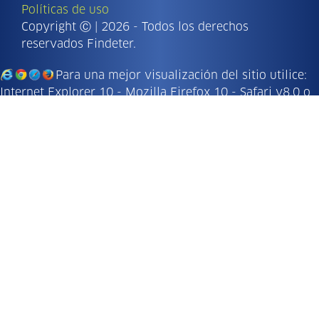
Políticas de uso
Copyright Ⓒ | 2026 - Todos los derechos
reservados Findeter.
Para una mejor visualización del sitio utilice:
Internet Explorer 10 - Mozilla Firefox 10 - Safari v8.0 o
versiones superiores.