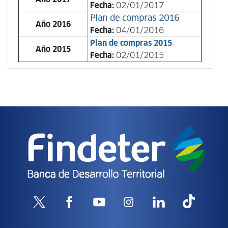
Fecha:
02/01/2017
Plan de compras 2016
Año 2016
Fecha:
04/01/2016
Plan de compras 2015
Año 2015
Fecha:
02/01/2015
Transparencia
y
Acceso
a
la
información
Pública