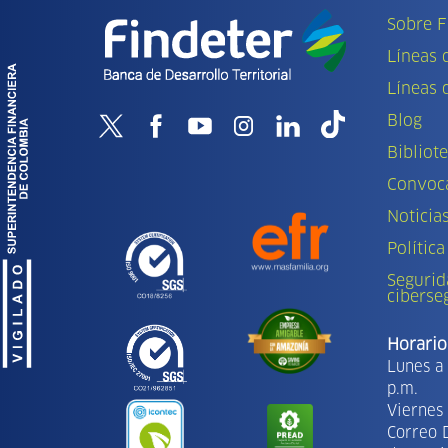
Sobre F
Líneas 
Líneas 
Blog
Bibliot
Convoca
Noticia
Política
Segurid
ciberse
Horario
Lunes a 
p.m.
Viernes 
Correo 