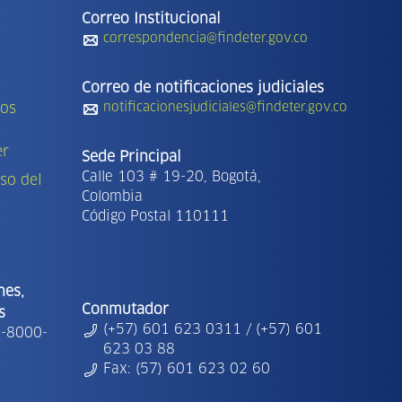
Correo Institucional
correspondencia@findeter.gov.co
Correo de notificaciones judiciales
tos
notificacionesjudiciales@findeter.gov.co
er
Sede Principal
Calle 103 # 19-20, Bogotá,
so del
Colombia
Código Postal 110111
nes,
Conmutador
s
(+57) 601 623 0311 / (+57) 601
1-8000-
623 03 88
Fax: (57) 601 623 02 60