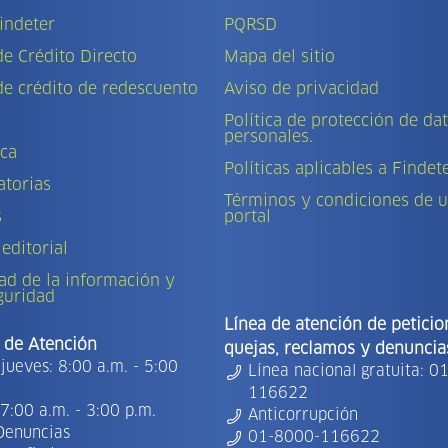
indeter
PQRSD
de Crédito Directo
Mapa del sitio
de crédito de redescuento
Aviso de privacidad
Política de protección de da
personales.
eca
Políticas aplicables a Findet
torias
Términos y condiciones de u
s
portal
 editorial
ad de la información y
guridad
Línea de atención de peticio
 de Atención
quejas, reclamos y denuncia
jueves: 8:00 a.m. - 5:00
Línea nacional gratuita: 0
116622
7:00 a.m. - 3:00 p.m.
Anticorrupción
Denuncias
01-8000-116622