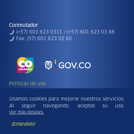
Conmutador
(+57) 601 623 0311 / (+57) 601 623 03 88
Fax: (57) 601 623 02 60
Políticas de uso
Copyright Ⓒ | 2026 - Todos los derechos
reservados Findeter.
Usamos cookies para mejorar nuestros servicios.
Al seguir navegando, aceptas su uso.
Para una mejor visualización del sitio utilice:
Ver más detalles.
Internet Explorer 10 - Mozilla Firefox 10 - Safari v8.0 o
¡Entendido!
versiones superiores.