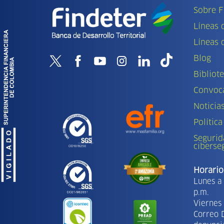
Sobre F
Líneas 
Líneas 
Blog
Bibliot
Convoca
Noticia
Política
Segurid
ciberse
Horario
Lunes a 
p.m.
Viernes 
Correo 