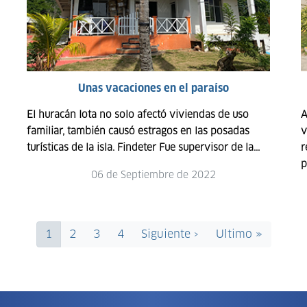
Unas vacaciones en el paraíso
El huracán Iota no solo afectó viviendas de uso
A
familiar, también causó estragos en las posadas
v
turísticas de la isla. Findeter Fue supervisor de la...
r
p
06 de Septiembre de 2022
Página
1
Page
2
Page
3
Page
4
Siguiente ›
Siguiente
Ultimo »
Última
actual
página
página