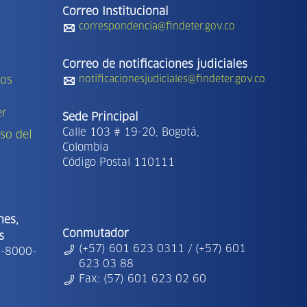
Correo Institucional
correspondencia@findeter.gov.co
Correo de notificaciones judiciales
tos
notificacionesjudiciales@findeter.gov.co
er
Sede Principal
Calle 103 # 19-20, Bogotá,
so del
Colombia
Código Postal 110111
nes,
Conmutador
s
(+57) 601 623 0311 / (+57) 601
1-8000-
623 03 88
Fax: (57) 601 623 02 60