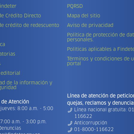
indeter
PQRSD
de Crédito Directo
Mapa del sitio
de crédito de redescuento
Aviso de privacidad
Política de protección de da
personales.
eca
Políticas aplicables a Findet
torias
Términos y condiciones de u
s
portal
 editorial
ad de la información y
guridad
Línea de atención de peticio
 de Atención
quejas, reclamos y denuncia
jueves: 8:00 a.m. - 5:00
Línea nacional gratuita: 0
116622
7:00 a.m. - 3:00 p.m.
Anticorrupción
Denuncias
01-8000-116622