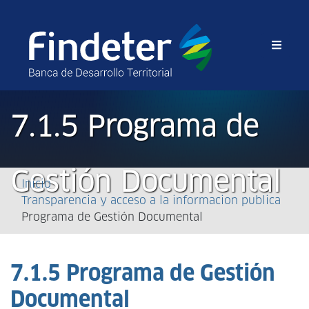
7.1.5 Programa de
Sobrescribir
Gestión Documental
Inicio
Transparencia y acceso a la informacion publica
enlaces
Programa de Gestión Documental
de
ayuda
7.1.5 Programa de Gestión
a
Documental