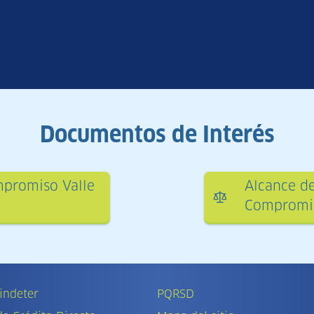
Documentos de Interés
mpromiso Valle
Alcance de
Compromis
indeter
PQRSD