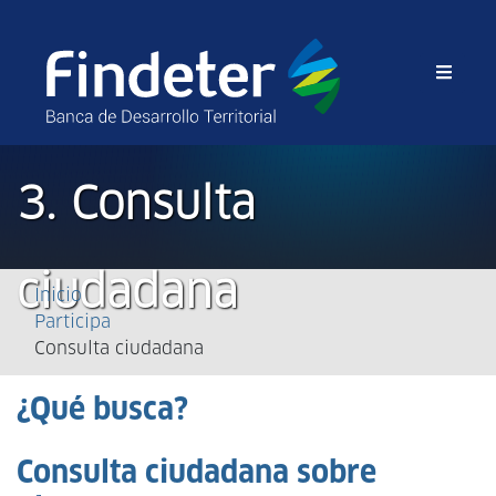
3. Consulta
Sobrescribir
ciudadana
Inicio
Participa
enlaces
Consulta ciudadana
de
¿Qué busca?
ayuda
a
Consulta ciudadana sobre