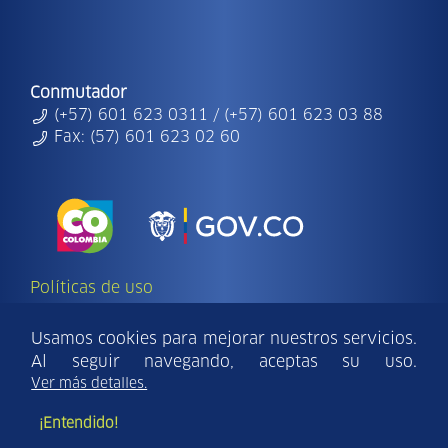
Conmutador
(+57) 601 623 0311 / (+57) 601 623 03 88
Fax: (57) 601 623 02 60
Políticas de uso
Copyright Ⓒ | 2026 - Todos los derechos
reservados Findeter.
Usamos cookies para mejorar nuestros servicios.
Al seguir navegando, aceptas su uso.
Para una mejor visualización del sitio utilice:
Ver más detalles.
Internet Explorer 10 - Mozilla Firefox 10 - Safari v8.0 o
¡Entendido!
versiones superiores.