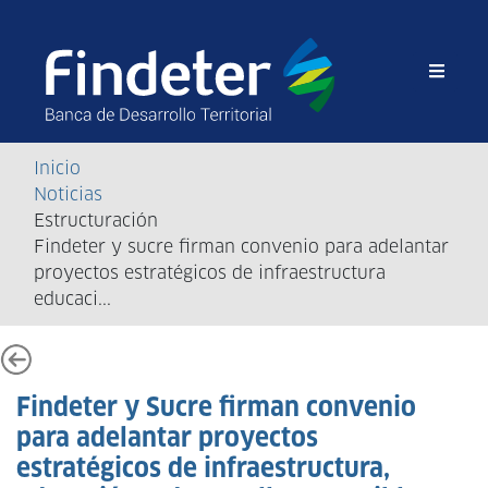
Sobrescribir
Inicio
enlaces
Noticias
de
Estructuración
ayuda
Findeter y sucre firman convenio para adelantar
proyectos estratégicos de infraestructura
a
educaci...
la
navegación
Findeter y Sucre firman convenio
para adelantar proyectos
estratégicos de infraestructura,