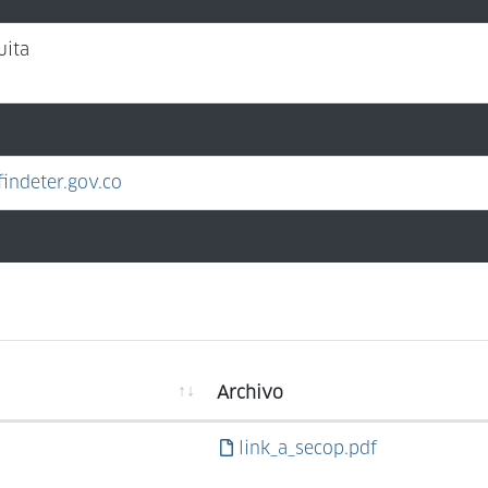
uita
indeter.gov.co
Archivo
link_a_secop.pdf