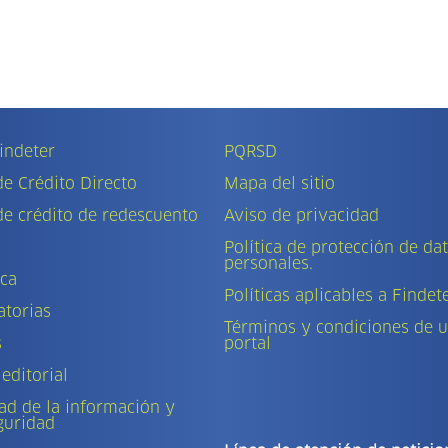
indeter
PQRSD
de Crédito Directo
Mapa del sitio
de crédito de redescuento
Aviso de privacidad
Política de protección de da
personales.
eca
Políticas aplicables a Findet
torias
Términos y condiciones de u
s
portal
 editorial
ad de la información y
guridad