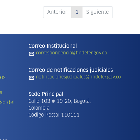
Anterior
1
Siguiente
Correo Institucional
correspondencia@findeter.gov.co
Correo de notificaciones judiciales
tos
notificacionesjudiciales@findeter.gov.co
er
Sede Principal
Calle 103 # 19-20, Bogotá,
so del
Colombia
Código Postal 110111