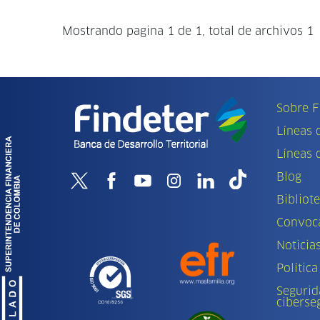
Mostrando pagina 1 de 1, total de archivos 1
Sobre F
Líneas 
Líneas 
Blog
Bibliot
Convoca
Noticia
Política
Segurid
ciberse