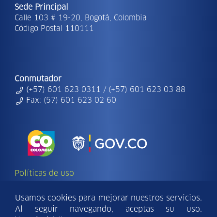
Sede Principal
Calle 103 # 19-20, Bogotá, Colombia
Código Postal 110111
Conmutador
(+57) 601 623 0311 / (+57) 601 623 03 88
Fax: (57) 601 623 02 60
Políticas de uso
Copyright Ⓒ | 2026 - Todos los derechos
reservados Findeter.
Usamos cookies para mejorar nuestros servicios.
Al seguir navegando, aceptas su uso.