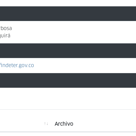
rbosa
uirá
indeter.gov.co
Archivo