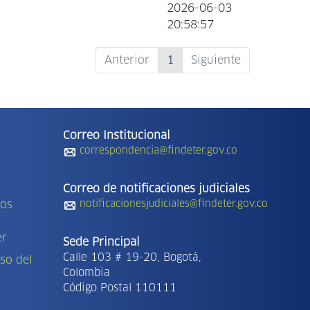
2026-06-03
20:58:57
Anterior
1
Siguiente
Correo Institucional
correspondencia@findeter.gov.co
Correo de notificaciones judiciales
tos
notificacionesjudiciales@findeter.gov.co
er
Sede Principal
Calle 103 # 19-20, Bogotá,
so del
Colombia
Código Postal 110111