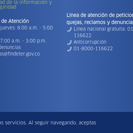
ad de la información y
guridad
Línea de atención de peticio
 de Atención
quejas, reclamos y denuncia
jueves: 8:00 a.m. - 5:00
Línea nacional gratuita: 0
116622
7:00 a.m. - 3:00 p.m.
Anticorrupción
Denuncias
01-8000-116622
as@findeter.gov.co
rvados Findeter.
 servicios. Al seguir navegando, aceptas