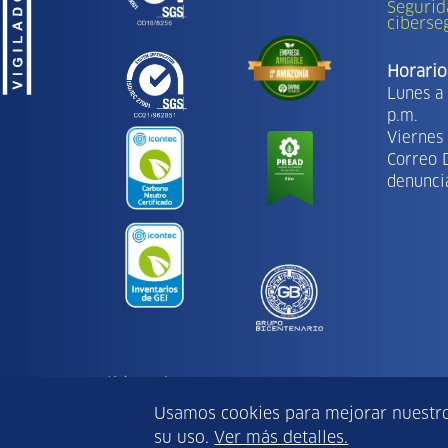
Segurid
ciberse
Horario
Lunes a 
p.m.
Viernes 
Correo 
denunci
Políticas de uso
Copyright Ⓒ | 2026 - Todos los derechos rese
Usamos cookies para mejorar nuestros
su uso.
Ver más detalles.