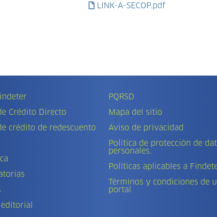
LINK-A-SECOP.pdf
indeter
PQRSD
de Crédito Directo
Mapa del sitio
de crédito de redescuento
Aviso de privacidad
Política de protección de da
personales.
eca
Políticas aplicables a Findet
torias
Términos y condiciones de u
s
portal
 editorial