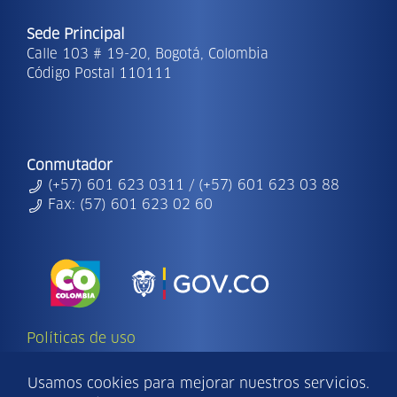
Sede Principal
Calle 103 # 19-20, Bogotá, Colombia
Código Postal 110111
Conmutador
(+57) 601 623 0311 / (+57) 601 623 03 88
Fax: (57) 601 623 02 60
Políticas de uso
Copyright Ⓒ | 2026 - Todos los derechos
reservados Findeter.
Usamos cookies para mejorar nuestros servicios.