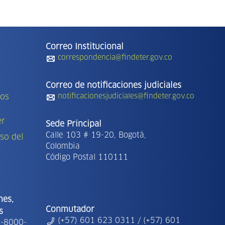
Correo Institucional
correspondencia@findeter.gov.co
Correo de notificaciones judiciales
tos
notificacionesjudiciales@findeter.gov.co
er
Sede Principal
Calle 103 # 19-20, Bogotá,
so del
Colombia
Código Postal 110111
nes,
Conmutador
s
(+57) 601 623 0311 / (+57) 601
1-8000-