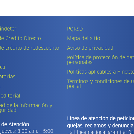
indeter
PQRSD
de Crédito Directo
Mapa del sitio
de crédito de redescuento
Aviso de privacidad
Política de protección de da
personales.
eca
Políticas aplicables a Findet
torias
Términos y condiciones de u
s
portal
 editorial
ad de la información y
guridad
Línea de atención de peticio
 de Atención
quejas, reclamos y denuncia
jueves: 8:00 a.m. - 5:00
Línea nacional gratuita: 0