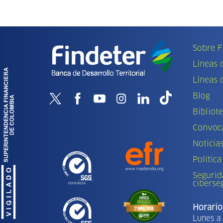
Sobre F
Líneas 
Líneas 
Blog
Bibliot
Convoca
Noticia
Política
Segurid
ciberse
Horario
Lunes a 