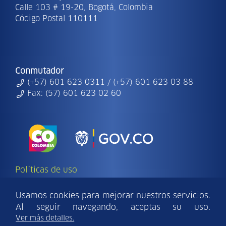
Calle 103 # 19-20, Bogotá, Colombia
Código Postal 110111
Conmutador
(+57) 601 623 0311 / (+57) 601 623 03 88
Fax: (57) 601 623 02 60
Políticas de uso
Copyright Ⓒ | 2026 - Todos los derechos
reservados Findeter.
Usamos cookies para mejorar nuestros servicios.
Al seguir navegando, aceptas su uso.
Para una mejor visualización del sitio utilice:
Ver más detalles.