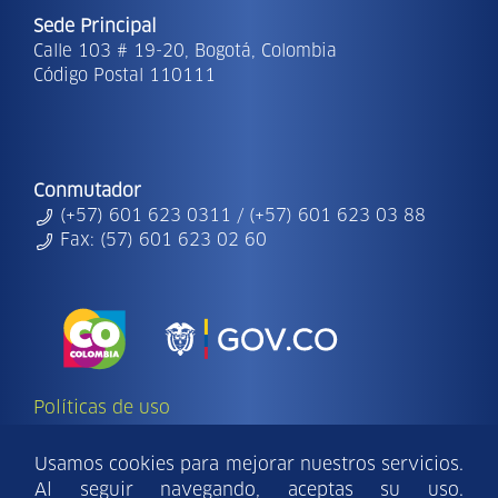
Sede Principal
Calle 103 # 19-20, Bogotá, Colombia
Código Postal 110111
Conmutador
(+57) 601 623 0311 / (+57) 601 623 03 88
Fax: (57) 601 623 02 60
Políticas de uso
Copyright Ⓒ | 2026 - Todos los derechos
reservados Findeter.
Usamos cookies para mejorar nuestros servicios.
Al seguir navegando, aceptas su uso.