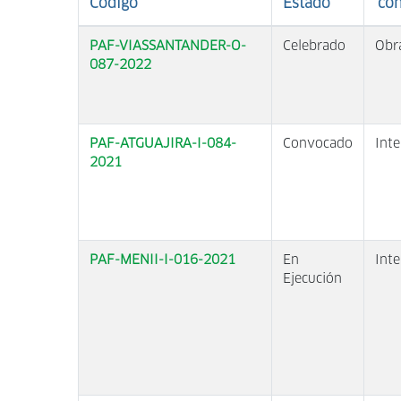
Código
Estado
con
PAF-VIASSANTANDER-O-
Celebrado
Obr
087-2022
PAF-ATGUAJIRA-I-084-
Convocado
Inte
2021
PAF-MENII-I-016-2021
En
Inte
Ejecución