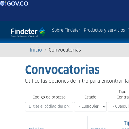
Sobre Findeter
Productos y servicios
Sobrescribir
Inicio
Convocatorias
enlaces
Convocatorias
de
ayuda
Utilice las opciones de filtro para encontrar l
a
Tipol
Código de proceso
Estado
Contra
la
navegación
Ti