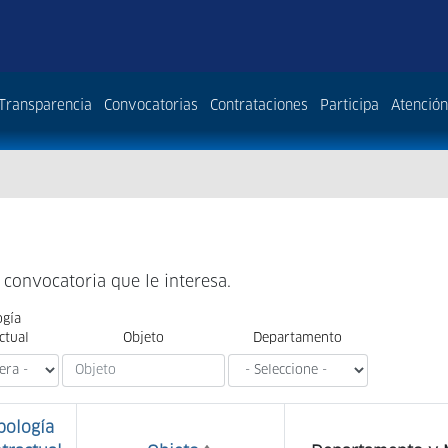
Transparencia
Convocatorias
Contrataciones
Participa
Atención
a convocatoria que le interesa.
ogía
ctual
Objeto
Departamento
pología