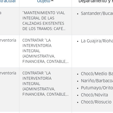
tractual
Objeto
Departamento y 
Ordenar
descendente
a
“MANTENIMIENTO VIAL
Santander/Buc
INTEGRAL DE LAS
CALZADAS EXISTENTES
DE LOS TRAMOS: CAFÉ...
rventoría
CONTRATAR “LA
La Guajira/Rioh
INTERVENTORÍA
INTEGRAL
(ADMINISTRATIVA,
FINANCIERA, CONTABLE,...
rventoría
CONTRATAR “LA
Chocó/Medio B
INTERVENTORÍA
Nariño/Barbaco
INTEGRAL
Putumayo/Orito
(ADMINISTRATIVA,
FINANCIERA, CONTABLE,...
Chocó/Nóvita
Chocó/Ríosucio