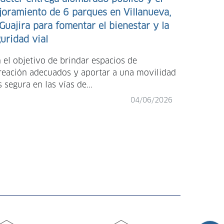
oramiento de 6 parques en Villanueva,
Guajira para fomentar el bienestar y la
uridad vial
En Santo D
 el objetivo de brindar espacios de
recibieron 
reación adecuados y aportar a una movilidad
entregada 
 segura en las vías de...
04/06/2026