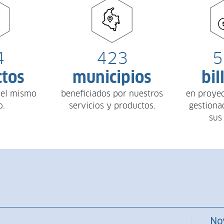
4
423
5
ctos
municipios
bil
 el mismo
beneficiados por nuestros
en proyec
o.
servicios y productos.
gestiona
sus
No