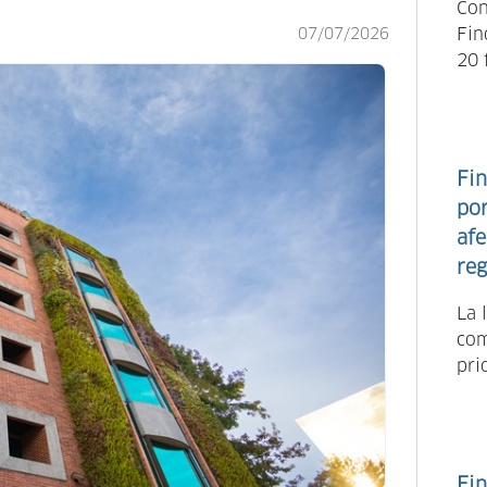
Con
Fin
07/07/2026
20 
Fin
po
afe
reg
La 
com
pri
Fin