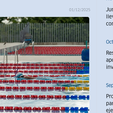
Ju
01/12/2025
ll
co
Oc
Re
ap
inv
Se
Pr
pa
ej