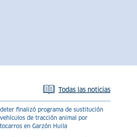
+
-
Todas las noticias
Más d
deter finalizó programa de sustitución
vehículos de tracción animal por
Antio
tocarros en Garzón Huila
fortal