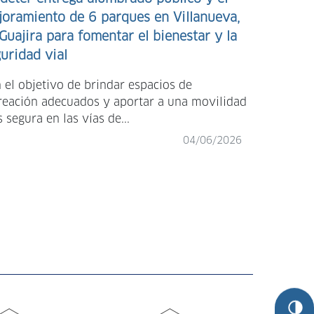
oramiento de 6 parques en Villanueva,
Guajira para fomentar el bienestar y la
uridad vial
En Santo D
 el objetivo de brindar espacios de
recibieron 
reación adecuados y aportar a una movilidad
entregada 
 segura en las vías de...
04/06/2026