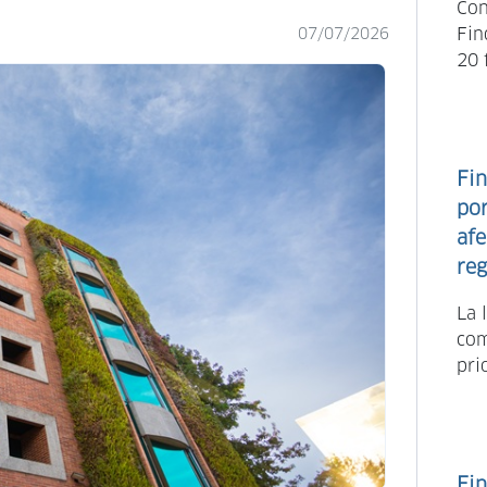
Con
Fin
07/07/2026
20 
Fin
po
afe
reg
La 
com
pri
Fin