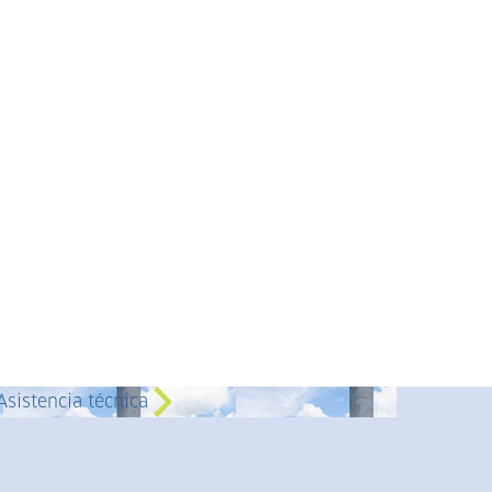
 de
Relación con
arencia
inversionistas
ca
nificación territorial
Asistencia técnica