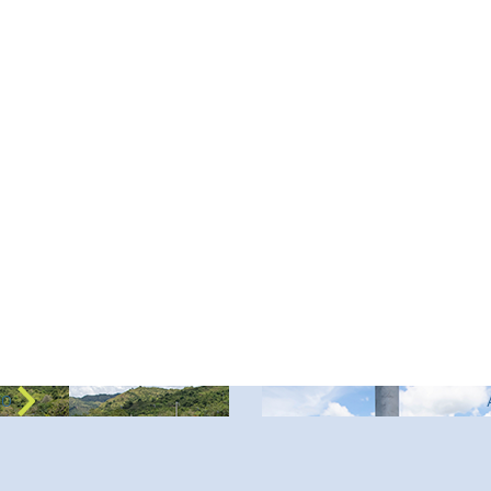
Ley
vación
Biblioteca
Transp
 servicios
scas con la calidad y confianza que nos caracterizan.
Asistencia técni
uento
Pla
to