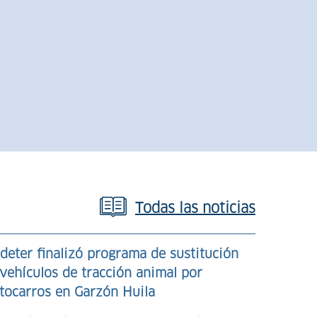
+
-
Todas las noticias
Más d
deter finalizó programa de sustitución
vehículos de tracción animal por
Antio
tocarros en Garzón Huila
fortal