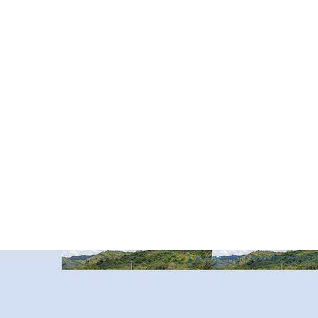
Observatorio
Inno
Nuestros productos y
Explora nuestras opciones y encuentra lo que bu
Financiamiento
Líneas de crédito redesc
Líneas de crédito direc