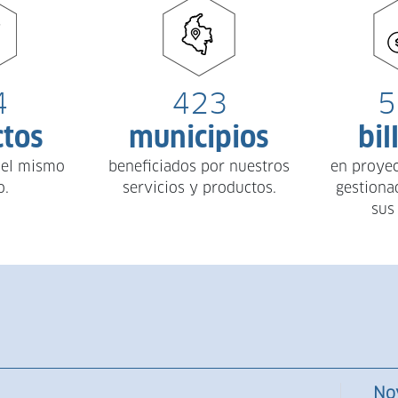
4
423
5
ctos
municipios
bil
 el mismo
beneficiados por nuestros
en proyec
o.
servicios y productos.
gestiona
sus
No